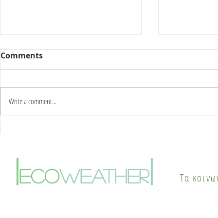
Comments
Write a comment...
Καύσωνας δύο ημερών:
Γιατί οι π
Στους 42°C η κορύφωση –
το καλοκαί
Πότε αλλάζει το σκηνικό
φαινόμενο
|
|
του καιρού
θερμικής ν
eco
weather
Τα κοινω
λύσεις