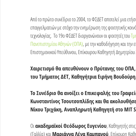
Από το πρώτο συνέδριο το 2004, το ΦΣΔΕΤ αποτελεί μια ετή
επαγγελματιών με στόχο την ενημέρωση της φοιτητικής κοινότ
τεχνολογίας.  Το 19ο ΦΣΔΕΤ διοργανώνουν οι φοιτητές του 
Τμ
Πανεπιστημίου Αθηνών (ΟΠΑ)
, με την καθοδήγηση και την 
Επιστημονικού Υπεύθυνου, Επίκουρου Καθηγητή Δημητρίου
Χαιρετισμό θα απευθύνουν ο Πρύτανης του ΟΠΑ
του Τμήματος ΔΕΤ, Καθηγήτρια Ειρήνη Βουδούρη
Το Συνέδριο θα ανοίξει ο Επικεφαλής του Γραφε
Κωνσταντίνος Τσουτσοπλίδης και θα ακολουθήσε
Νίκου Τριχάκη, Αναπληρωτή Καθηγητή στο MIT S
Οι 
ακαδημαϊκοί Θεόδωρος Ευγενίου
, Καθηγητής στι
(Γαλλία) και 
Μαριάννα Λένα Καμπανού
, Επίκουρη Καθ