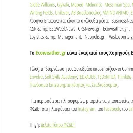
Globe Williams
, 
Glykaki
, 
Maped
, 
Melimnos
, 
Messinian Spa
, 
Writing Fields,
Unilever
, 
ΑΒ Βασιλόπουλος
, 
ΑΜΙΝΟ ΑΝΙΜΟ
, 
Ε
Χορηγοί Επικοινωνίας είναι τα ακόλουθα μέσα:  BusinessNe
CSR &amp; ESGWeekNews, CRSNews.gr,  Ecoweather.gr ,  Edug
Logistics &amp; Management,  Neopolis.gr ,  Vaskosports.gr
Το 
Ecoweather.gr
 είναι ένας από τους Χορηγούς 
Τέλος, τη διοργάνωση του Συνεδρίου υποστηρίζουν οι Commu
Envolve
, 
Soft Skills Academy
,
TEDxAUEB
, 
TEDxNTUA
, 
ThinkBiz
,
Πανόραμα Επιχειρηματικότητας και Σταδιοδρομίας
. 
 Για περισσότερες πληροφορίες, μπορείτε να επισκεφτείτε την επίσημη ιστοσελίδα του Συνεδρίου, καθώς και τα προφίλ του 
ΦΣΔΕΤ στις πλατφόρμες του 
Instagram
, του 
Facebook
, του 
Li
Πηγή: 
Δελτίο Τύπου ΦΣΔΕΤ