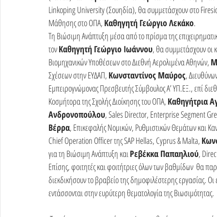
Linkoping University (Σουηδία), θα συμμετάσχουν στο Firesi
Μάθησης στο ΟΠΑ, 
Καθηγητή Γεώργιο Λεκάκο
.
Τη Βιώσιμη Ανάπτυξη μέσα από το πρίσμα της επιχειρηματικό
τον 
Καθηγητή Γεώργιο Ιωάννου
, θα συμμετάσχουν οι κ
Βιομηχανικών Υποθέσεων στο Διεθνή Αερολιμένα Αθηνών, 
Μ
Σχέσεων στην ΕΥΔΑΠ, 
Κωνσταντίνος Μαύρος
, Διευθύνω
Εμπειρογνώμονας Πρεσβευτής Σύμβουλος Α’ ΥΠ.ΕΞ., επί διεθ
Κοσμήτορα της Σχολής Διοίκησης του ΟΠΑ, 
Καθηγήτρια Α
Ανδρονοπούλου
, Sales Director, Enterprise Segment Gr
Βέρρα
, Επικεφαλής Νομικών, Ρυθμιστικών Θεμάτων και Κα
Chief Operation Officer της SAP Hellas, Cyprus & Malta, 
Κων
για τη Βιώσιμη Ανάπτυξη και 
Ρεβέκκα Παπαηλιού
, Dire
Επίσης, φοιτητές και φοιτήτριες όλων των βαθμίδων  θα παρο
διεκδικήσουν το βραβείο της δημοφιλέστερης εργασίας. Οι
εντάσσονται στην ευρύτερη θεματολογία της Βιωσιμότητας.