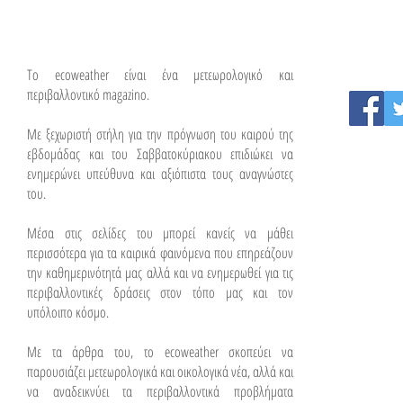
To ecoweather είναι ένα μετεωρολογικό και
περιβαλλοντικό magazino.
Με ξεχωριστή στήλη για την πρόγνωση του καιρού της
εβδομάδας και του Σαββατοκύριακου επιδιώκει να
ενημερώνει υπεύθυνα και αξιόπιστα τους αναγνώστες
του.
Μέσα στις σελίδες του μπορεί κανείς να μάθει
περισσότερα για τα καιρικά φαινόμενα που επηρεάζουν
την καθημερινότητά μας αλλά και να ενημερωθεί για τις
περιβαλλοντικές δράσεις στον τόπο μας και τον
υπόλοιπο κόσμο.
Με τα άρθρα του, το ecoweather σκοπεύει να
παρουσιάζει μετεωρολογικά και οικολογικά νέα, αλλά και
να αναδεικνύει τα περιβαλλοντικά προβλήματα