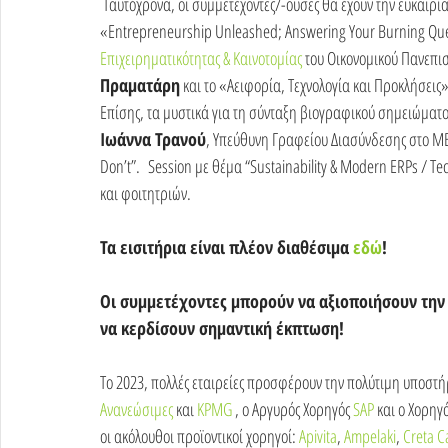
 Ταυτόχρονα, οι συμμετέχοντες/-ουσες θα έχουν την ευκαιρία να λάβουν μέρος σε ενδιαφέροντα workshops, όπως το 
«Entrepreneurship Unleashed; Answering Your Burning Qu
Επιχειρηματικότητας & Καινοτομίας
 του Οικονομικού Πανεπι
Πραματάρη
 και το «Αειφορία, Τεχνολογία και Προκλήσεις» 
Επίσης, τα μυστικά για τη σύνταξη βιογραφικού σημειώματος 
Ιωάννα Τρανού
, Υπεύθυνη Γραφείου Διασύνδεσης στο MBA
Don’t”.
Session με θέμα “Sustainability & Modern ERPs / T
και φοιτητριών.
Τα εισιτήρια είναι πλέον διαθέσιμα 
εδώ
! 
Οι συμμετέχοντες μπορούν να αξιοποιήσουν την ε
να κερδίσουν σημαντική έκπτωση!
Το 2023, πολλές εταιρείες προσφέρουν την πολύτιμη υποστήρ
Ανανεώσιμες
 και 
KPMG
 , ο Αργυρός Χορηγός 
SAP
 και ο Χορηγό
οι ακόλουθοι προϊοντικοί χορηγοί:
 Apivita
, 
Ampelaki
, 
Creta C