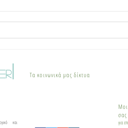
Γιατί οι πόλεις «βράζουν»
Χάλ
το καλοκαίρι: Το
επα
φαινόμενο της αστικής
κυκ
|
θερμικής νησίδας και οι
Pop 
er
Τα κοινωνικά μας δίκτυα
λύσεις
του
Μοι
σας
ογικό και
για ε