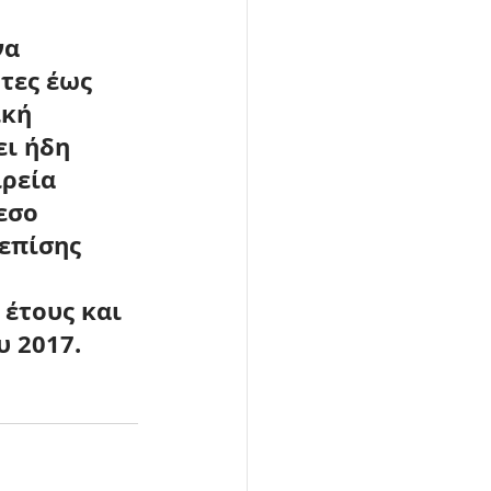
να 
τες έως 
κή 
ει ήδη 
ρεία 
εσο 
επίσης 
έτους και 
υ 2017.