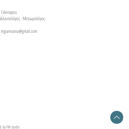
 Γιάνναρου
αλλοντολόγος - Μετεωρολόγος
:
mgiannarou@gmail.com
 by FM studio