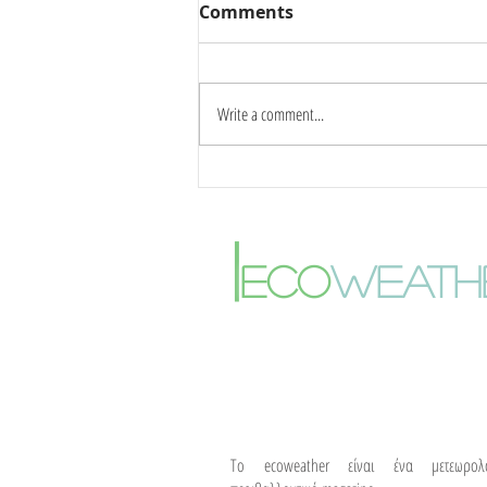
Comments
Write a comment...
Καύσωνας δύο ημερών:
Στους 42°C η κορύφωση –
Πότε αλλάζει το σκηνικό
|
του καιρού
eco
weath
To ecoweather είναι ένα μετεωρολ