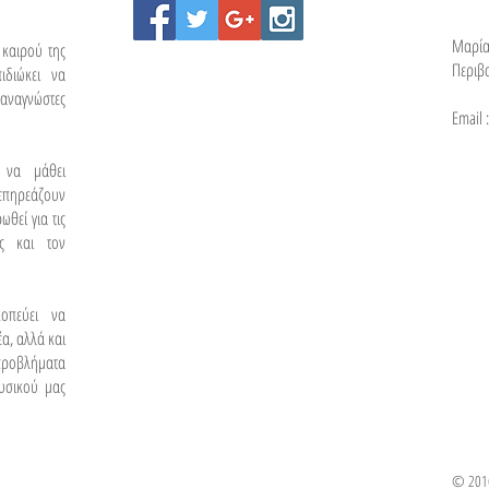
Μαρία
 καιρού της
Περιβ
ιδιώκει να
αναγνώστες
Email 
 να μάθει
 επηρεάζουν
θεί για τις
ας και τον
οπεύει να
α, αλλά και
ροβλήματα
υσικού μας
© 2016