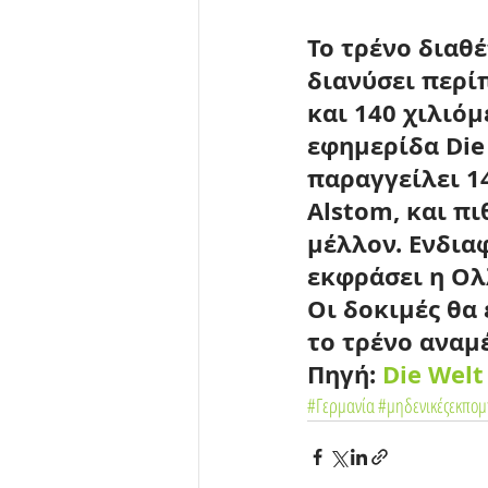
Το τρένο διαθέ
διανύσει περί
και 140 χιλιό
εφημερίδα Die 
παραγγείλει 14
Alstom, και πι
μέλλον. Ενδια
εκφράσει η Ολ
Οι δοκιμές θα 
το τρένο αναμ
Πηγή: 
Die Welt
#Γερμανία
#μηδενικέςεκπομ