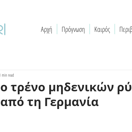
Αρχή
Πρόγνωση
Καιρός
Περι
1 min read
ο τρένο μηδενικών ρ
 από τη Γερμανία