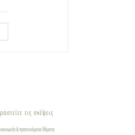
κη: Δημιουργία,
ναχρησιμοποίηση και
λική οικονομία στο
Circularity Festival
 έργου CAROUSEL
ραστείτε τις σκέψεις
πικοινωνία & προτεινόμενα θέματα