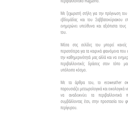
περιβαλλοντικό magazino.
Με ξεχωριστή στήλη για την πρόγνωση του
εβδομάδας και του Σαββατοκύριακου επ
ενημερώνει υπεύθυνα και αξιόπιστα τους 
του.
Μέσα στις σελίδες του μπορεί κανείς
περισσότερα για τα καιρικά φαινόμενα που
την καθημερινότητά μας αλλά και να ενημερω
περιβαλλοντικές δράσεις στον τόπο μ
υπόλοιπο κόσμο.
Με τα άρθρα του, το ecoweather σκ
παρουσιάζει μετεωρολογικά και οικολογικά νέ
να αναδεικνύει τα περιβαλλοντικά π
συμβάλλοντας έτσι, στην προστασία του φ
περίγυρου.