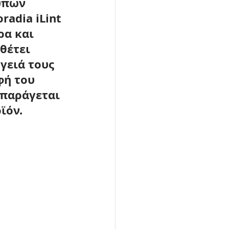
ύπων 
adia iLint 
α και 
θέτει 
γειά τους 
φή του 
 παράγεται 
ϊόν.