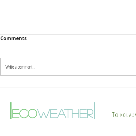
Comments
Write a comment...
Καύσωνας δύο ημερών:
Γιατί οι π
Στους 42°C η κορύφωση –
το καλοκαί
Πότε αλλάζει το σκηνικό
φαινόμενο
|
|
του καιρού
θερμικής ν
eco
weather
Τα κοινω
λύσεις