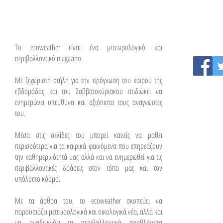
To ecoweather είναι ένα μετεωρολογικό και
περιβαλλοντικό magazino.
Με ξεχωριστή στήλη για την πρόγνωση του καιρού της
εβδομάδας και του Σαββατοκύριακου επιδιώκει να
ενημερώνει υπεύθυνα και αξιόπιστα τους αναγνώστες
του.
Μέσα στις σελίδες του μπορεί κανείς να μάθει
περισσότερα για τα καιρικά φαινόμενα που επηρεάζουν
την καθημερινότητά μας αλλά και να ενημερωθεί για τις
περιβαλλοντικές δράσεις στον τόπο μας και τον
υπόλοιπο κόσμο.
Με τα άρθρα του, το ecoweather σκοπεύει να
παρουσιάζει μετεωρολογικά και οικολογικά νέα, αλλά και
να αναδεικνύει τα περιβαλλοντικά προβλήματα