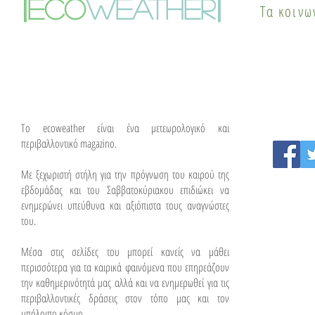
|
|
eco
weather
Τα κοινω
λύσεις
To ecoweather είναι ένα μετεωρολογικό και
περιβαλλοντικό magazino.
Με ξεχωριστή στήλη για την πρόγνωση του καιρού της
εβδομάδας και του Σαββατοκύριακου επιδιώκει να
ενημερώνει υπεύθυνα και αξιόπιστα τους αναγνώστες
του.
Μέσα στις σελίδες του μπορεί κανείς να μάθει
περισσότερα για τα καιρικά φαινόμενα που επηρεάζουν
την καθημερινότητά μας αλλά και να ενημερωθεί για τις
περιβαλλοντικές δράσεις στον τόπο μας και τον
υπόλοιπο κόσμο.