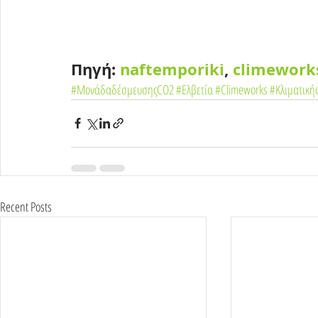
Πηγή: 
naftemporiki
, 
climework
#ΜονάδαδέσμευσηςCO2
#Ελβετία
#Climeworks
#Κλιματική
Recent Posts