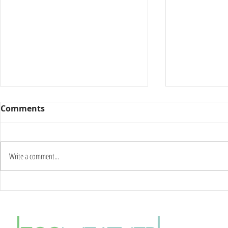
Comments
Write a comment...
Καύσωνας δύο ημερών:
Γιατί οι π
Στους 42°C η κορύφωση –
το καλοκαί
Πότε αλλάζει το σκηνικό
φαινόμενο
του καιρού
θερμικής ν