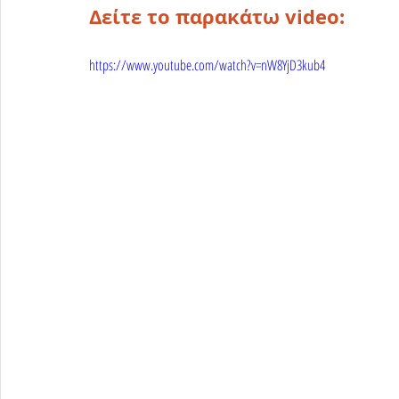
Δείτε το παρακάτω video:
https://www.youtube.com/watch?v=nW8YjD3kub4