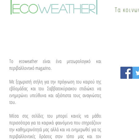
|
|
του καιρού
θερμικής ν
eco
weather
Τα κοινω
λύσεις
To ecoweather είναι ένα μετεωρολογικό και
περιβαλλοντικό magazino.
Με ξεχωριστή στήλη για την πρόγνωση του καιρού της
εβδομάδας και του Σαββατοκύριακου επιδιώκει να
ενημερώνει υπεύθυνα και αξιόπιστα τους αναγνώστες
του.
Μέσα στις σελίδες του μπορεί κανείς να μάθει
περισσότερα για τα καιρικά φαινόμενα που επηρεάζουν
την καθημερινότητά μας αλλά και να ενημερωθεί για τις
περιβαλλοντικές δράσεις στον τόπο μας και τον