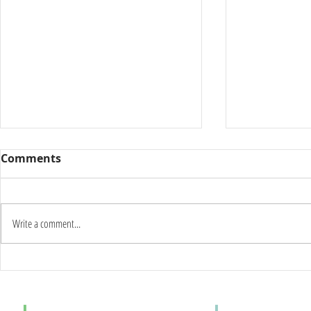
Comments
Write a comment...
Καύσωνας δύο ημερών:
Γιατί οι π
Στους 42°C η κορύφωση –
το καλοκαί
Πότε αλλάζει το σκηνικό
φαινόμενο