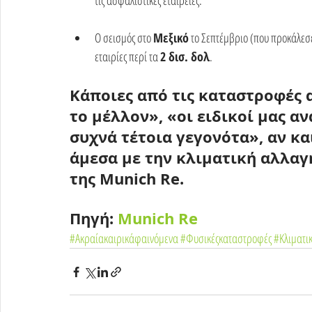
τις ασφαλιστικές εταιρείες. 
Ο σεισμός στο 
Μεξικό
 το Σεπτέμβριο (που προκάλεσε
εταιρίες περί τα 
2 δισ. δολ
.  
Κάποιες από τις καταστροφές 
το μέλλον», «οι ειδικοί μας α
συχνά τέτοια γεγονότα», αν κα
άμεσα με την κλιματική αλλαγή
της Munich Re.
Πηγή: 
Munich Re
#Ακραίακαιρικάφαινόμενα
#Φυσικέςκαταστροφές
#Κλιματι