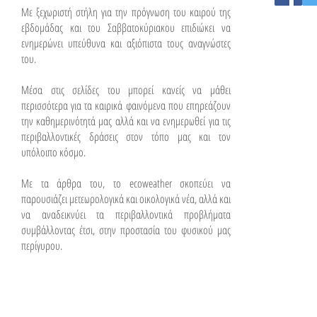
Με ξεχωριστή στήλη για την πρόγνωση του καιρού της
εβδομάδας και του Σαββατοκύριακου επιδιώκει να
ενημερώνει υπεύθυνα και αξιόπιστα τους αναγνώστες
του.
Μέσα στις σελίδες του μπορεί κανείς να μάθει
περισσότερα για τα καιρικά φαινόμενα που επηρεάζουν
την καθημερινότητά μας αλλά και να ενημερωθεί για τις
περιβαλλοντικές δράσεις στον τόπο μας και τον
υπόλοιπο κόσμο.
Με τα άρθρα του, το ecoweather σκοπεύει να
παρουσιάζει μετεωρολογικά και οικολογικά νέα, αλλά και
να αναδεικνύει τα περιβαλλοντικά προβλήματα
συμβάλλοντας έτσι, στην προστασία του φυσικού μας
περίγυρου.