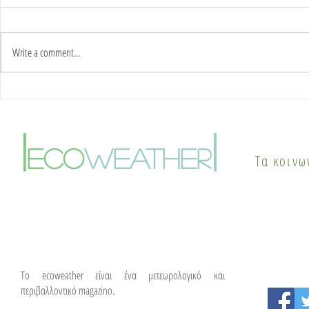
Write a comment...
Καύσωνας δύο ημερών:
Γιατί οι π
Στους 42°C η κορύφωση –
το καλοκαί
Πότε αλλάζει το σκηνικό
φαινόμενο
|
|
του καιρού
θερμικής ν
eco
weather
Τα κοινω
λύσεις
To ecoweather είναι ένα μετεωρολογικό και
περιβαλλοντικό magazino.