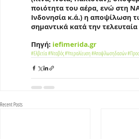
ποιότητα του αέρα
, ενώ στη 
ΝΑ
Ινδονησία
 κ.ά.) η 
αποψίλωση τω
σημαντικά κατά την τελευταία
Πηγή: 
iefimerida.gr
#Ελβετία
#Νταβός
#Υπεραλίευση
#Αποψίλωσηδασών
#Προσ
Recent Posts