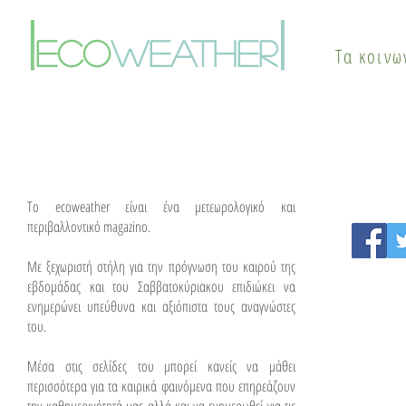
Πότε αλλάζει το σκηνικό
φαινόμενο
|
|
του καιρού
θερμικής ν
eco
weather
Τα κοινω
λύσεις
To ecoweather είναι ένα μετεωρολογικό και
περιβαλλοντικό magazino.
Με ξεχωριστή στήλη για την πρόγνωση του καιρού της
εβδομάδας και του Σαββατοκύριακου επιδιώκει να
ενημερώνει υπεύθυνα και αξιόπιστα τους αναγνώστες
του.
Μέσα στις σελίδες του μπορεί κανείς να μάθει
περισσότερα για τα καιρικά φαινόμενα που επηρεάζουν
την καθημερινότητά μας αλλά και να ενημερωθεί για τις