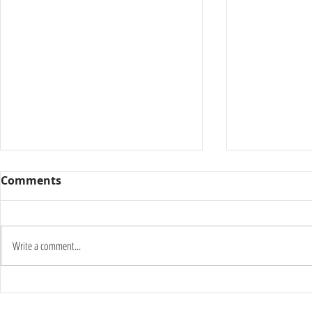
Comments
Write a comment...
Καύσωνας δύο ημερών:
Γιατί οι π
Στους 42°C η κορύφωση –
το καλοκαί