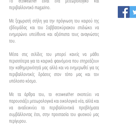
To ecoweather είναι ένα μετεωρολογικό και
περιβαλλοντικό magazino.
Με ξεχωριστή στήλη για την πρόγνωση του καιρού της
εβδομάδας και του Σαββατοκύριακου επιδιώκει να
ενημερώνει υπεύθυνα και αξιόπιστα τους αναγνώστες
του.
Μέσα στις σελίδες του μπορεί κανείς να μάθει
περισσότερα για τα καιρικά φαινόμενα που επηρεάζουν
την καθημερινότητά μας αλλά και να ενημερωθεί για τις
περιβαλλοντικές δράσεις στον τόπο μας και τον
υπόλοιπο κόσμο.
Με τα άρθρα του, το ecoweather σκοπεύει να
παρουσιάζει μετεωρολογικά και οικολογικά νέα, αλλά και
να αναδεικνύει τα περιβαλλοντικά προβλήματα
συμβάλλοντας έτσι, στην προστασία του φυσικού μας
περίγυρου.