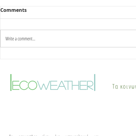
Comments
Write a comment...
Καύσωνας δύο ημερών:
Γιατί οι π
Στους 42°C η κορύφωση –
το καλοκαί
Πότε αλλάζει το σκηνικό
φαινόμενο
|
|
του καιρού
θερμικής ν
eco
weather
Τα κοινω
λύσεις