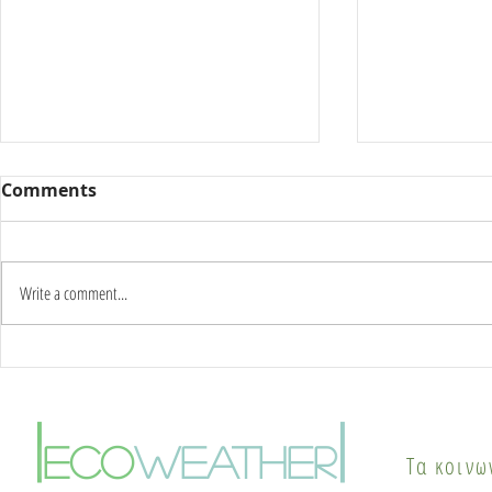
Comments
Write a comment...
Καύσωνας δύο ημερών:
Γιατί οι π
Στους 42°C η κορύφωση –
το καλοκαί
Πότε αλλάζει το σκηνικό
φαινόμενο
|
|
του καιρού
θερμικής ν
eco
weather
Τα κοινω
λύσεις