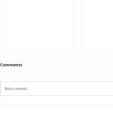
Comments
Write a comment...
Καύσωνας δύο ημερών:
Γιατί οι π
Στους 42°C η κορύφωση –
το καλοκαί