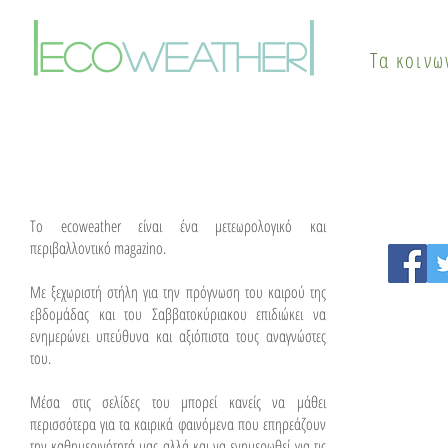
Πότε αλλάζει το σκηνικό
φαινόμενο
|
|
του καιρού
θερμικής ν
eco
weather
Τα κοινω
λύσεις
To ecoweather είναι ένα μετεωρολογικό και
περιβαλλοντικό magazino.
Με ξεχωριστή στήλη για την πρόγνωση του καιρού της
εβδομάδας και του Σαββατοκύριακου επιδιώκει να
ενημερώνει υπεύθυνα και αξιόπιστα τους αναγνώστες
του.
Μέσα στις σελίδες του μπορεί κανείς να μάθει
περισσότερα για τα καιρικά φαινόμενα που επηρεάζουν
την καθημερινότητά μας αλλά και να ενημερωθεί για τις