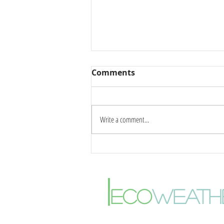
Comments
Write a comment...
Καύσωνας δύο ημερών:
Στους 42°C η κορύφωση –
Πότε αλλάζει το σκηνικό
|
του καιρού
eco
weath