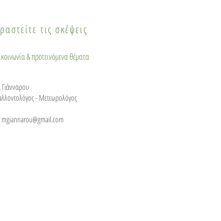
ραστείτε τις σκέψεις
πικοινωνία & προτεινόμενα θέματα
 Γιάνναρου
αλλοντολόγος - Μετεωρολόγος
:
mgiannarou@gmail.com