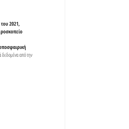
του 2021, 
εροσκοπείο 
ροποσφαιρική 
ά δεδομένα από την 