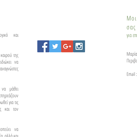
Μοι
σας
ογικό και
για ε
Μαρία
 καιρού της
Περιβ
ιδιώκει να
αναγνώστες
Email 
 να μάθει
 επηρεάζουν
θεί για τις
ας και τον
οπεύει να
α, αλλά και