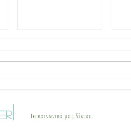
Γιατί οι πόλεις «βράζουν»
Χάλ
το καλοκαίρι: Το
επα
φαινόμενο της αστικής
κυκ
|
θερμικής νησίδας και οι
Pop 
er
Τα κοινωνικά μας δίκτυα
λύσεις
του