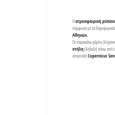
Η 
ατμοσφαιρική ρύπαν
σύμφωνα με τα δορυφορικά σ
Αθηνών.
Οι παρακάτω χάρτες δείχνουν
στήλη
 (δηλαδή πάνω από τ
αποστολή 
Copernicus Sent