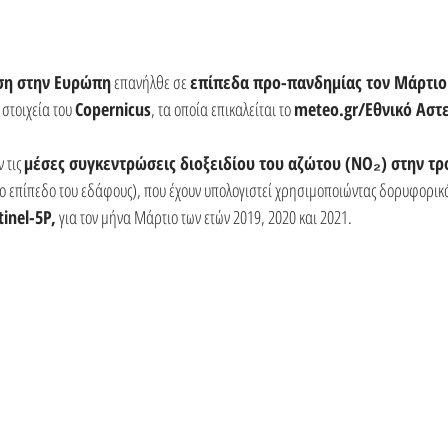
ση στην Ευρώπη
 επανήλθε σε 
επίπεδα προ-πανδημίας τον Μάρτιο 
τοιχεία του 
Copernicus
, τα οποία επικαλείται το 
meteo.gr/Εθνικό Αστ
 τις 
μέσες συγκεντρώσεις διοξειδίου του αζώτου (NO₂) στην τ
ο επίπεδο του εδάφους), που έχουν υπολογιστεί χρησιμοποιώντας δορυφορικ
inel-5P,
 για τον μήνα Μάρτιο των ετών 2019, 2020 και 2021.