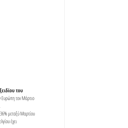
ειδίου του 
ν Ευρώπη τον Μάρτιο 
.
υ 36% μεταξύ Μαρτίου 
λγίου έχει 