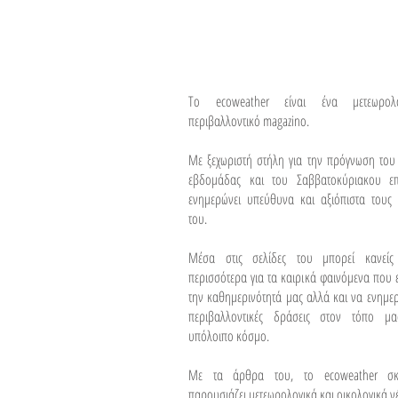
To ecoweather είναι ένα μετεωρολ
περιβαλλοντικό magazino.
Με ξεχωριστή στήλη για την πρόγνωση του
εβδομάδας και του Σαββατοκύριακου επ
ενημερώνει υπεύθυνα και αξιόπιστα τους 
του.
Μέσα στις σελίδες του μπορεί κανείς
περισσότερα για τα καιρικά φαινόμενα που
την καθημερινότητά μας αλλά και να ενημερω
περιβαλλοντικές δράσεις στον τόπο μ
υπόλοιπο κόσμο.
Με τα άρθρα του, το ecoweather σκ
παρουσιάζει μετεωρολογικά και οικολογικά νέ