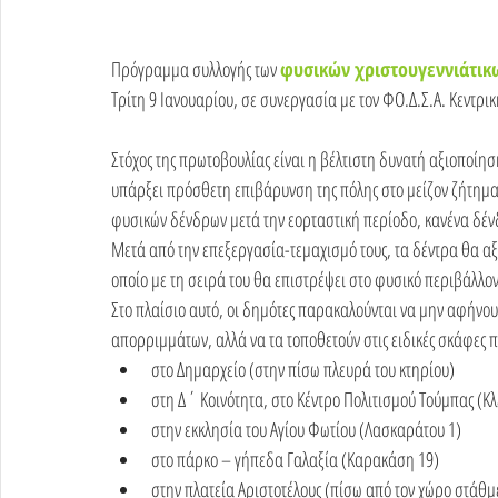
Πρόγραμμα συλλογής των 
φυσικών χριστουγεννιάτι
Τρίτη 9 Ιανουαρίου, σε συνεργασία με τον ΦΟ.Δ.Σ.Α. Κεντρι
Στόχος της πρωτοβουλίας είναι η βέλτιστη δυνατή αξιοποίησ
υπάρξει πρόσθετη επιβάρυνση της πόλης στο μείζον ζήτημα
φυσικών δένδρων μετά την εορταστική περίοδο, κανένα δένδ
Μετά από την επεξεργασία-τεμαχισμό τους, τα δέντρα θα α
οποίο με τη σειρά του θα επιστρέψει στο φυσικό περιβάλλον
Στο πλαίσιο αυτό, οι δημότες παρακαλούνται να μην αφήνουν
απορριμμάτων, αλλά να τα τοποθετούν στις ειδικές σκάφες 
στο Δημαρχείο (στην πίσω πλευρά του κτηρίου)
στη Δ΄ Κοινότητα, στο Κέντρο Πολιτισμού Τούμπας (Κ
στην εκκλησία του Αγίου Φωτίου (Λασκαράτου 1)
στο πάρκο – γήπεδα Γαλαξία (Καρακάση 19)
στην πλατεία Αριστοτέλους (πίσω από τον χώρο στάθμ