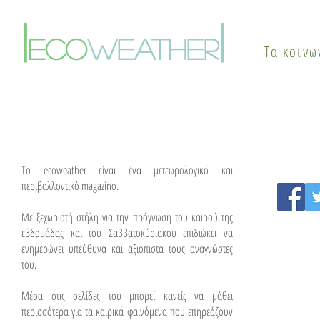
Στους 42°C η κορύφωση –
το καλοκαί
Πότε αλλάζει το σκηνικό
φαινόμενο
|
|
του καιρού
θερμικής ν
eco
weather
Τα κοινω
λύσεις
To ecoweather είναι ένα μετεωρολογικό και
περιβαλλοντικό magazino.
Με ξεχωριστή στήλη για την πρόγνωση του καιρού της
εβδομάδας και του Σαββατοκύριακου επιδιώκει να
ενημερώνει υπεύθυνα και αξιόπιστα τους αναγνώστες
του.
Μέσα στις σελίδες του μπορεί κανείς να μάθει
περισσότερα για τα καιρικά φαινόμενα που επηρεάζουν