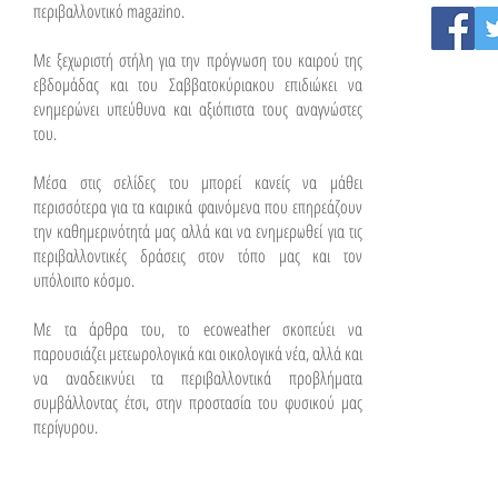
περιβαλλοντικό magazino.
Με ξεχωριστή στήλη για την πρόγνωση του καιρού της
εβδομάδας και του Σαββατοκύριακου επιδιώκει να
ενημερώνει υπεύθυνα και αξιόπιστα τους αναγνώστες
του.
Μέσα στις σελίδες του μπορεί κανείς να μάθει
περισσότερα για τα καιρικά φαινόμενα που επηρεάζουν
την καθημερινότητά μας αλλά και να ενημερωθεί για τις
περιβαλλοντικές δράσεις στον τόπο μας και τον
υπόλοιπο κόσμο.
Με τα άρθρα του, το ecoweather σκοπεύει να
παρουσιάζει μετεωρολογικά και οικολογικά νέα, αλλά και
να αναδεικνύει τα περιβαλλοντικά προβλήματα
συμβάλλοντας έτσι, στην προστασία του φυσικού μας
περίγυρου.