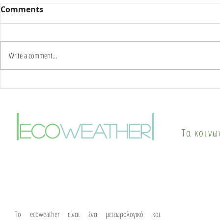
Comments
Write a comment...
Καύσωνας δύο ημερών:
Γιατί οι π
Στους 42°C η κορύφωση –
το καλοκαί
Πότε αλλάζει το σκηνικό
φαινόμενο
|
|
του καιρού
θερμικής ν
eco
weather
Τα κοινω
λύσεις
To ecoweather είναι ένα μετεωρολογικό και