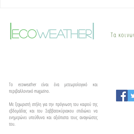
Καύσωνας δύο ημερών:
Γιατί οι π
Στους 42°C η κορύφωση –
το καλοκαί
Πότε αλλάζει το σκηνικό
φαινόμενο
|
|
του καιρού
θερμικής ν
eco
weather
Τα κοινω
λύσεις
To ecoweather είναι ένα μετεωρολογικό και
περιβαλλοντικό magazino.
Με ξεχωριστή στήλη για την πρόγνωση του καιρού της
εβδομάδας και του Σαββατοκύριακου επιδιώκει να
ενημερώνει υπεύθυνα και αξιόπιστα τους αναγνώστες
του.