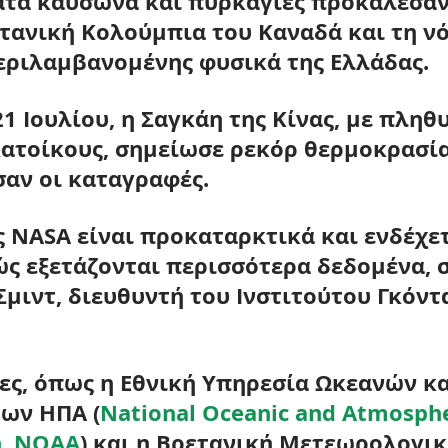
ατα καύσωνα και πυρκαγιές προκάλεσαν
τανική Κολούμπια του Καναδά
 και τη 
νό
εριλαμβανομένης φυσικά της Ελλάδας
.
21 Ιουλίου, η Σαγκάη της Κίνας, με πληθ
ατοίκους, σημείωσε ρεκόρ θερμοκρασία
σαν οι καταγραφές.
ς NASA είναι προκαταρκτικά και ενδέχετ
ς εξετάζονται περισσότερα δεδομένα,
Σμιντ, διευθυντή του Ινστιτούτου Γκόντ
ες, όπως η 
Εθνική Υπηρεσία Ωκεανών κα
ων ΗΠΑ (
National Oceanic and Atmosphe
n, NOAA
) 
και η 
Βρετανική Μετεωρολογικ