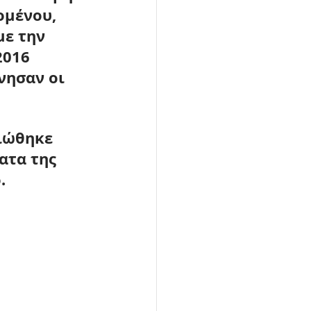
ομένου, 
με την 
016 
νησαν οι 
ιώθηκε 
ατα της 
.