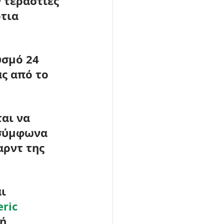
 τεράστιες 
τια 
υσμό 24 
ς από το 
αι να 
 σύμφωνα 
αρντ της 
ι 
ric 
ή 