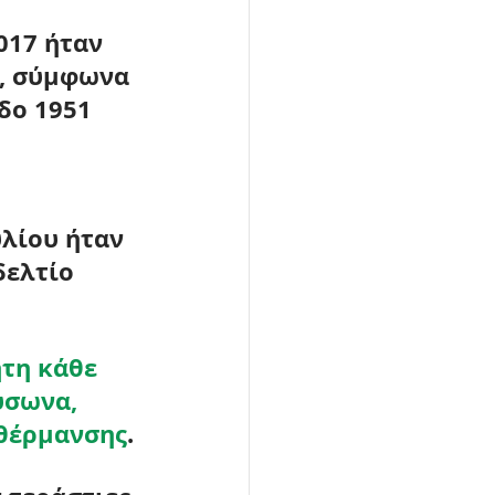
017 ήταν 
, σύμφωνα 
δο 
1951 
λίου ήταν 
δελτίο 
τη κάθε 
ύσωνα, 
ρθέρμανσης
.