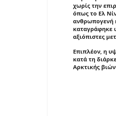
χωρίς την επι
όπως το Ελ Νί
ανθρωπογενή κ
καταγράφηκε ω
αξιόπιστες μετ
Επιπλέον, η υ
κατά τη διάρκ
Αρκτικής βιών