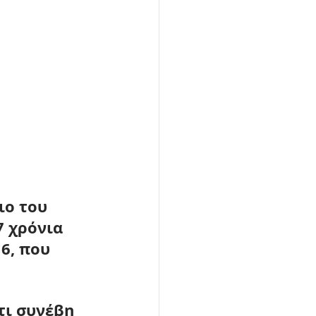
ιο του 
7 χρόνια 
6, που 
τι συνέβη 