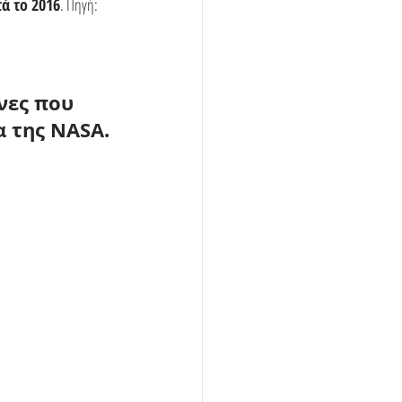
ά το 2016
. Πηγή: 
νες που 
α της NASA
.