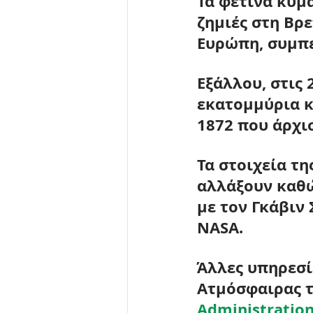
Τα φετινά κύμ
ζημιές στη 
Βρε
Ευρώπη, συμπ
Εξάλλου, στις 
εκατομμύρια κ
1872 που άρχι
Τα στοιχεία τη
αλλάξουν καθώ
με τον Γκάβιν 
NASA.
Άλλες υπηρεσί
Ατμόσφαιρας τ
Administratio