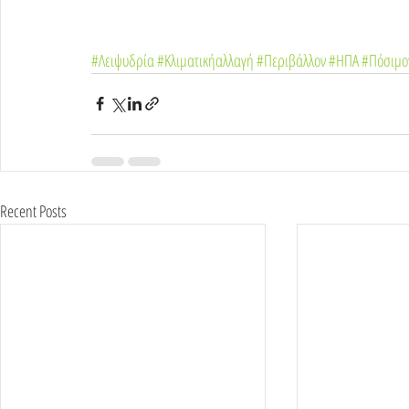
#Λειψυδρία
#Κλιματικήαλλαγή
#Περιβάλλον
#ΗΠΑ
#Πόσιμο
Recent Posts