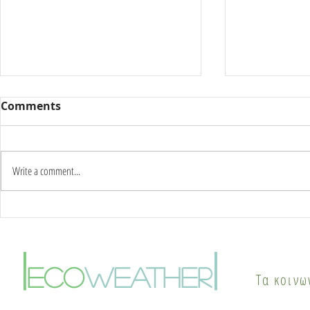
Comments
Write a comment...
Καύσωνας δύο ημερών:
Γιατί οι π
Στους 42°C η κορύφωση –
το καλοκαί
Πότε αλλάζει το σκηνικό
φαινόμενο
|
|
του καιρού
θερμικής ν
eco
weather
Τα κοινω
λύσεις