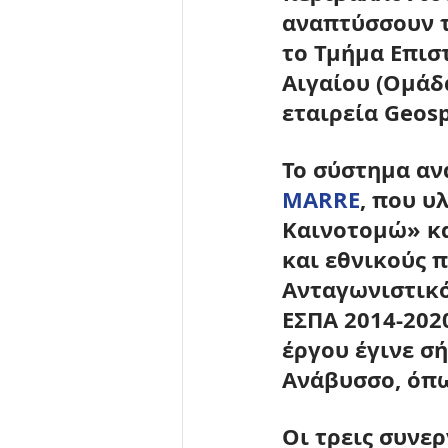
αναπτύσσουν τ
το 
Τμήμα Επισ
Αιγαίου 
(Ομάδ
εταιρεία 
Geosp
Το σύστημα αν
MARRE
, που υ
Καινοτομώ» κα
και εθνικούς 
Ανταγωνιστικό
ΕΣΠΑ 2014-202
έργου έγινε σ
Ανάβυσσο, όπω
Οι 
τρεις συνερ