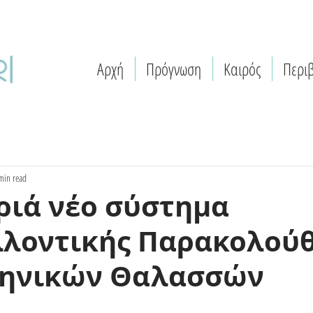
Αρχή
Πρόγνωση
Καιρός
Περι
min read
ριά νέο σύστημα
λλοντικής Παρακολού
ληνικών Θαλασσών