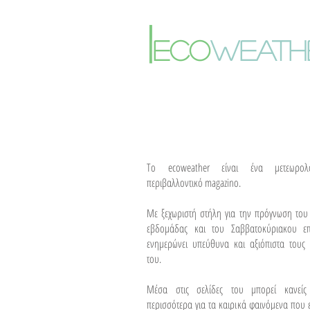
Στους 42°C η κορύφωση –
Πότε αλλάζει το σκηνικό
|
του καιρού
eco
weath
To ecoweather είναι ένα μετεωρολ
περιβαλλοντικό magazino.
Με ξεχωριστή στήλη για την πρόγνωση του
εβδομάδας και του Σαββατοκύριακου επ
ενημερώνει υπεύθυνα και αξιόπιστα τους 
του.
Μέσα στις σελίδες του μπορεί κανείς
περισσότερα για τα καιρικά φαινόμενα που