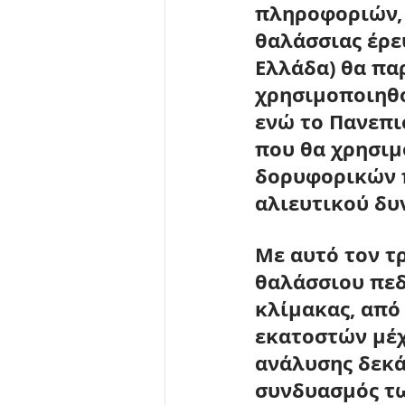
πληροφοριών, 
θαλάσσιας έρε
Ελλάδα) 
θα πα
χρησιμοποιηθο
ενώ το 
Πανεπι
που θα χρησιμ
δορυφορικών π
αλιευτικού δυ
Με αυτό τον τ
θαλάσσιου πεδ
κλίμακας, από
εκατοστών μέχ
ανάλυσης δεκά
συνδυασμός τω