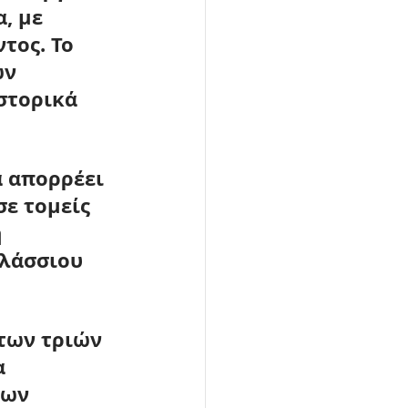
, με 
ντος
. Το 
ν 
στορικά 
 απορρέει 
ε τομείς 
 
λάσσιου 
των τριών 
 
των 