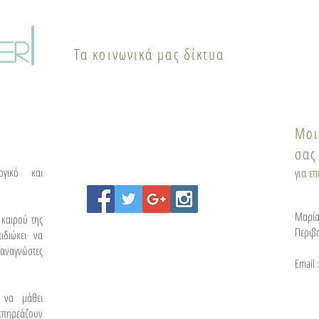
το καλοκαίρι: Το
επα
φαινόμενο της αστικής
κυκ
|
θερμικής νησίδας και οι
Pop 
er
Τα κοινωνικά μας δίκτυα
λύσεις
του
Μοι
σας
ογικό και
για ε
Μαρία
 καιρού της
Περιβ
ιδιώκει να
αναγνώστες
Email 
 να μάθει
 επηρεάζουν