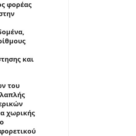
ος φορέας 
στην 
ομένα, 
ρίθμους 
τησης και 
ν του 
λλαπλής 
ερικών 
α χωρικής 
ο 
φορετικού 