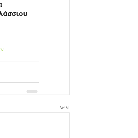
α 
λάσσιου 
ον
See All