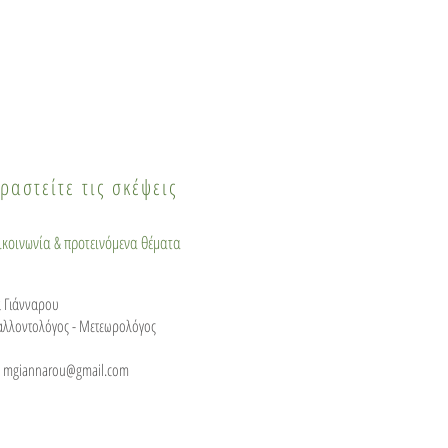
ναχρησιμοποίηση και
λική οικονομία στο
Circularity Festival
 έργου CAROUSEL
ραστείτε τις σκέψεις
πικοινωνία & προτεινόμενα θέματα
 Γιάνναρου
αλλοντολόγος - Μετεωρολόγος
:
mgiannarou@gmail.com