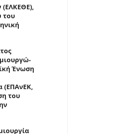
 (
ΕΛΚΕΘΕ
), 
 του 
ηνική 
τος 
ημιουργώ-
ϊκή Ένωση 
 (ΕΠΑνΕΚ, 
ση του 
ην 
μιουργία 