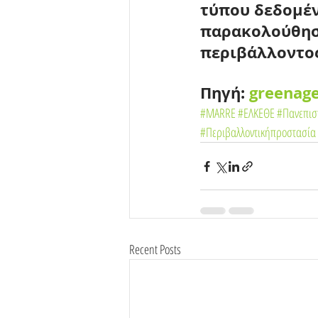
τύπου δεδομέν
παρακολούθηση
περιβάλλοντος
Πηγή: 
greenage
#MARRE
#ΕΛΚΕΘΕ
#Πανεπισ
#Περιβαλλοντικήπροστασία
Recent Posts