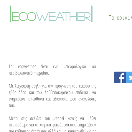
Πότε αλλάζει το σκηνικό
φαινόμενο
|
|
του καιρού
θερμικής ν
eco
weather
Τα κοινω
λύσεις
To ecoweather είναι ένα μετεωρολογικό και
περιβαλλοντικό magazino.
Με ξεχωριστή στήλη για την πρόγνωση του καιρού της
εβδομάδας και του Σαββατοκύριακου επιδιώκει να
ενημερώνει υπεύθυνα και αξιόπιστα τους αναγνώστες
του.
Μέσα στις σελίδες του μπορεί κανείς να μάθει
περισσότερα για τα καιρικά φαινόμενα που επηρεάζουν
την καθημερινότητά μας αλλά και να ενημερωθεί για τις