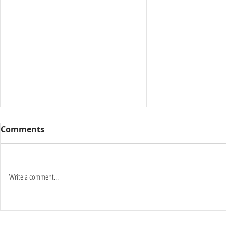
Comments
Write a comment...
Καύσωνας δύο ημερών:
Γιατί οι π
Στους 42°C η κορύφωση –
το καλοκαί