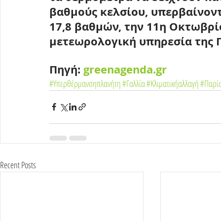
βαθμούς κελσίου, υπερβαίνον
17,8 βαθμών, την 11η Οκτωβρί
μετεωρολογική υπηρεσία της Γ
Πηγή: 
greenagenda.gr
#Υπερθέρμανσηπλανήτη
#Γαλλία
#Κλιματικήαλλαγή
#Παρίσ
Recent Posts