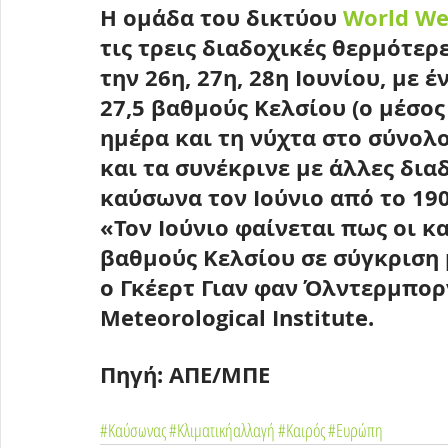
Η ομάδα του δικτύου 
World We
τις τρεις διαδοχικές θερμότερε
την 26η, 27η, 28η Ιουνίου, με 
27,5 βαθμούς Κελσίου (ο μέσο
ημέρα και τη νύχτα στο σύνο
και τα συνέκρινε με άλλες δια
καύσωνα τον Ιούνιο από το 190
«
Τον Ιούνιο φαίνεται πως οι κ
βαθμούς Κελσίου σε σύγκριση 
ο Γκέερτ Γιαν φαν Όλντερμποργ
Meteorological Institute.
Πηγή: ΑΠΕ/ΜΠΕ
#Καύσωνας
#Κλιματικήαλλαγή
#Καιρός
#Ευρώπη