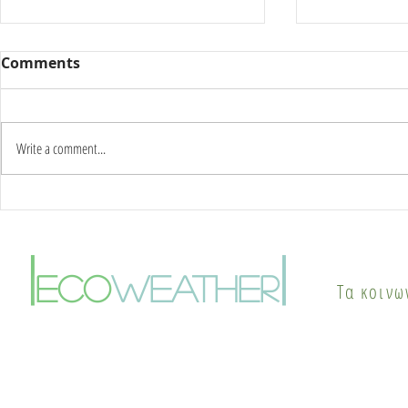
Comments
Write a comment...
Καύσωνας δύο ημερών:
Γιατί οι π
Στους 42°C η κορύφωση –
το καλοκαί
Πότε αλλάζει το σκηνικό
φαινόμενο
|
|
του καιρού
θερμικής ν
eco
weather
Τα κοινω
λύσεις