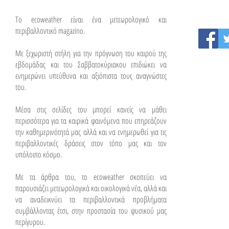
To ecoweather είναι ένα μετεωρολογικό και
περιβαλλοντικό magazino.
Με ξεχωριστή στήλη για την πρόγνωση του καιρού της
εβδομάδας και του Σαββατοκύριακου επιδιώκει να
ενημερώνει υπεύθυνα και αξιόπιστα τους αναγνώστες
του.
Μέσα στις σελίδες του μπορεί κανείς να μάθει
περισσότερα για τα καιρικά φαινόμενα που επηρεάζουν
την καθημερινότητά μας αλλά και να ενημερωθεί για τις
περιβαλλοντικές δράσεις στον τόπο μας και τον
υπόλοιπο κόσμο.
Με τα άρθρα του, το ecoweather σκοπεύει να
παρουσιάζει μετεωρολογικά και οικολογικά νέα, αλλά και
να αναδεικνύει τα περιβαλλοντικά προβλήματα
συμβάλλοντας έτσι, στην προστασία του φυσικού μας
περίγυρου.