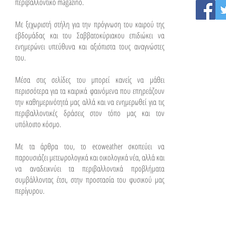
περιβαλλοντικό magazino.
Με ξεχωριστή στήλη για την πρόγνωση του καιρού της
εβδομάδας και του Σαββατοκύριακου επιδιώκει να
ενημερώνει υπεύθυνα και αξιόπιστα τους αναγνώστες
του.
Μέσα στις σελίδες του μπορεί κανείς να μάθει
περισσότερα για τα καιρικά φαινόμενα που επηρεάζουν
την καθημερινότητά μας αλλά και να ενημερωθεί για τις
περιβαλλοντικές δράσεις στον τόπο μας και τον
υπόλοιπο κόσμο.
Με τα άρθρα του, το ecoweather σκοπεύει να
παρουσιάζει μετεωρολογικά και οικολογικά νέα, αλλά και
να αναδεικνύει τα περιβαλλοντικά προβλήματα
συμβάλλοντας έτσι, στην προστασία του φυσικού μας
περίγυρου.