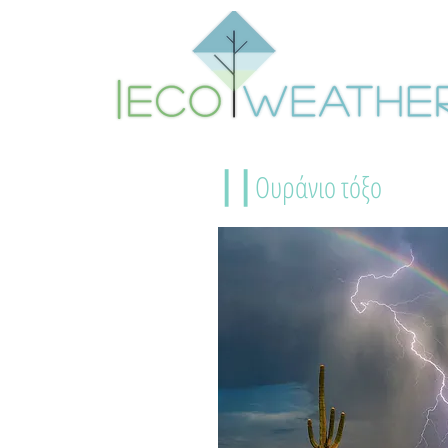
||
Ουράνιο τόξο