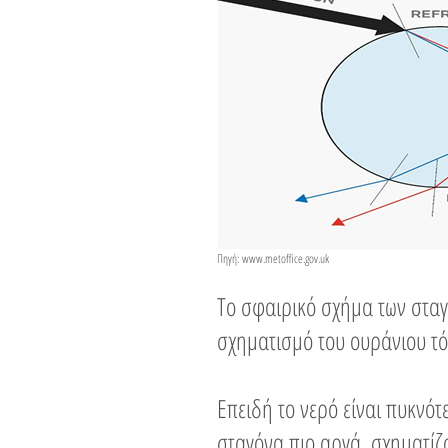
Πηγή:
www.metoffice.gov.uk
Το σφαιρικό σχήμα των σταγ
σχηματισμό του ουράνιου τό
Επειδή το νερό είναι πυκνό
σταγόνα πιο αργά, σχηματίζο