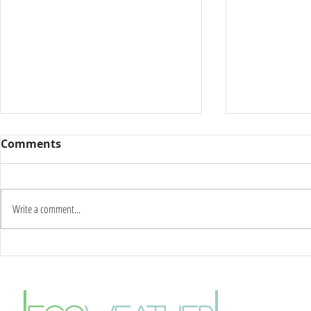
Comments
Write a comment...
Καύσωνας δύο ημερών:
Γιατί οι π
Στους 42°C η κορύφωση –
το καλοκαί
Πότε αλλάζει το σκηνικό
φαινόμενο
|
|
του καιρού
θερμικής ν