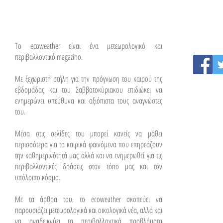
To ecoweather είναι ένα μετεωρολογικό και
περιβαλλοντικό magazino.
Με ξεχωριστή στήλη για την πρόγνωση του καιρού της
εβδομάδας και του Σαββατοκύριακου επιδιώκει να
ενημερώνει υπεύθυνα και αξιόπιστα τους αναγνώστες
του.
Μέσα στις σελίδες του μπορεί κανείς να μάθει
περισσότερα για τα καιρικά φαινόμενα που επηρεάζουν
την καθημερινότητά μας αλλά και να ενημερωθεί για τις
περιβαλλοντικές δράσεις στον τόπο μας και τον
υπόλοιπο κόσμο.
Με τα άρθρα του, το ecoweather σκοπεύει να
παρουσιάζει μετεωρολογικά και οικολογικά νέα, αλλά και
να αναδεικνύει τα περιβαλλοντικά προβλήματα