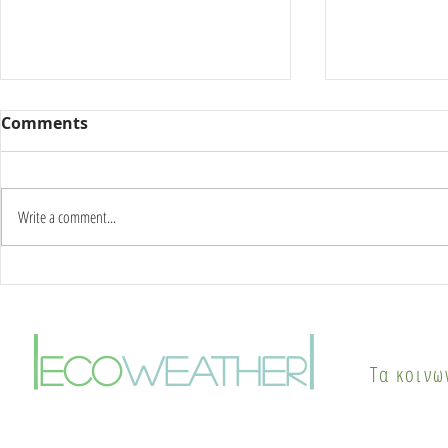
Comments
Write a comment...
Καύσωνας δύο ημερών:
Γιατί οι π
Στους 42°C η κορύφωση –
το καλοκαί
Πότε αλλάζει το σκηνικό
φαινόμενο
|
|
του καιρού
θερμικής ν
eco
weather
Τα κοινω
λύσεις