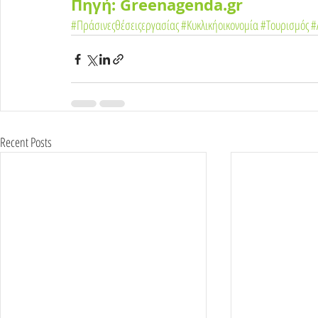
Πηγή: Greenagenda.gr
#Πράσινεςθέσειςεργασίας
#Κυκλικήοικονομία
#Τουρισμός
#
Recent Posts